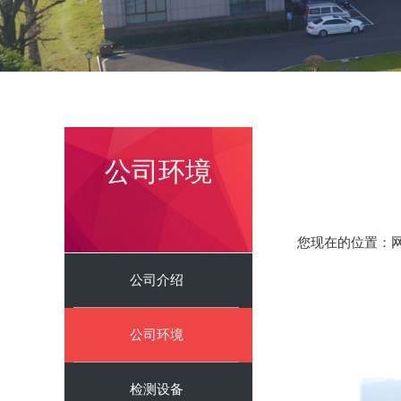
公司环境
您现在的位置：​​​​
公司介绍
公司环境
检测设备