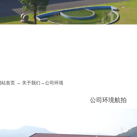
网站首页
→
关于我们
→
公司环境
公司环境航拍