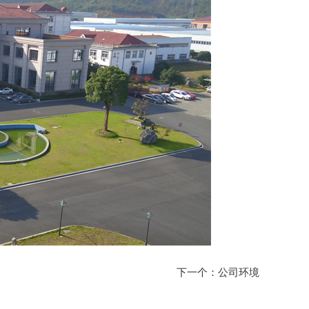
下一个：公司环境